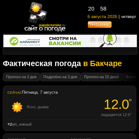
20
58
6 августа 2026
| четверг
Фактическая погода
в Бакчаре
Прогноз на 3 дня
Подробно на 3 дня
Прогноз на 10 дней
Фактич
Пятница, 7 августа
СЕЙЧАС
12.0
°
Ясно, дымка
ощущается 12.0°
2
м/с, южный