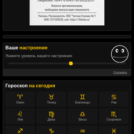
Ваше
настроение
Укажите уровень вашего настроения:
Сохранить
Гороскоп
на сегодня
♈
♉
♊
♋
Овен
Телец
Близнецы
Рак
♌
♍
♎
♏
Лев
Дева
Весы
Скорпион
♐
♑
♒
♓