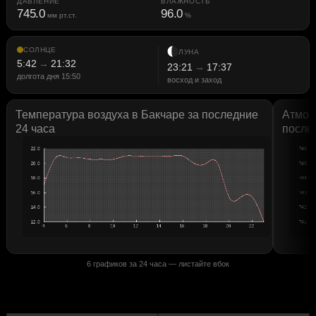
ДАВЛЕНИЕ
ВЛАЖНОСТЬ
745.0
96.0
мм рт.ст.
%
СОЛНЦЕ
ЛУНА
5:42
→
21:32
23:21
→
17:37
долгота дня 15:50
восход и заход
Температура воздуха в Бакчаре
за последние
Атмос
24 часа
после
6 графиков за 24 часа — листайте вбок