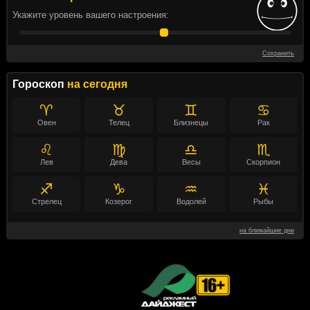
Укажите уровень вашего настроения:
Сохранить
Гороскоп
на сегодня
♈
♉
♊
♋
Овен
Телец
Близнецы
Рак
♌
♍
♎
♏
Лев
Дева
Весы
Скорпион
♐
♑
♒
♓
Стрелец
Козерог
Водолей
Рыбы
на ближайшие дни