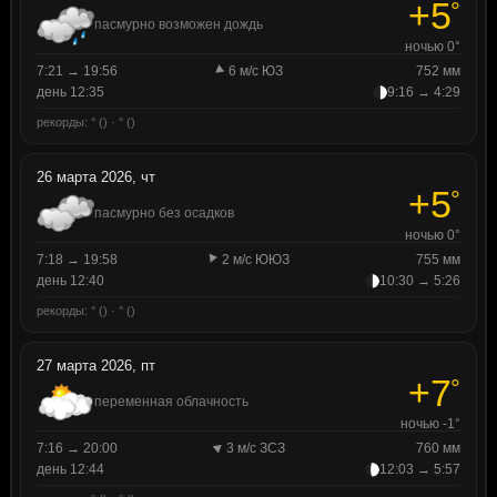
+5
°
пасмурно возможен дождь
ночью 0°
7:21 → 19:56
6 м/с ЮЗ
752 мм
день 12:35
9:16 → 4:29
рекорды: ° () · ° ()
26 марта 2026, чт
+5
°
пасмурно без осадков
ночью 0°
7:18 → 19:58
2 м/с ЮЮЗ
755 мм
день 12:40
10:30 → 5:26
рекорды: ° () · ° ()
27 марта 2026, пт
+7
°
переменная облачность
ночью -1°
7:16 → 20:00
3 м/с ЗСЗ
760 мм
день 12:44
12:03 → 5:57