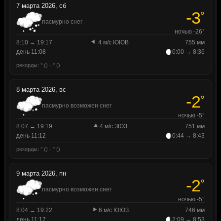
7 марта 2026, сб
-3
°
пасмурно снег
ночью -26°
8:10 → 19:17
4 м/с ЮЮВ
755 мм
день 11:08
0:00 → 8:36
рекорды: ° () · ° ()
8 марта 2026, вс
-2
°
пасмурно возможен снег
ночью -5°
8:07 → 19:19
4 м/с ЗЮЗ
751 мм
день 11:12
0:44 → 8:43
рекорды: ° () · ° ()
9 марта 2026, пн
-2
°
пасмурно возможен снег
ночью -5°
8:04 → 19:22
6 м/с ЮЮЗ
746 мм
день 11:17
2:09 → 8:53