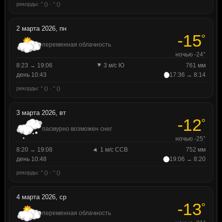
рекорды: ° () · ° ()
2 марта 2026, пн
-15
°
переменная облачность
ночью -24°
8:23 → 19:06
3 м/с Ю
761 мм
день 10:43
17:36 → 8:14
рекорды: ° () · ° ()
3 марта 2026, вт
-12
°
пасмурно возможен снег
ночью -25°
8:20 → 19:08
1 м/с ССВ
752 мм
день 10:48
19:06 → 8:20
рекорды: ° () · ° ()
4 марта 2026, ср
-13
°
переменная облачность