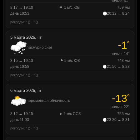
ночью -31°
8:17 → 19:10
1 м/с ЮВ
759 мм
день 10:53
20:32 → 8:24
рекорды: ° () · ° ()
5 марта 2026, чт
-1
°
пасмурно снег
ночью -14°
8:15 → 19:13
5 м/с ЮЗ
743 мм
день 10:58
21:56 → 8:28
рекорды: ° () · ° ()
6 марта 2026, пт
-13
°
переменная облачность
ночью -22°
8:12 → 19:15
2 м/с ССЗ
755 мм
день 11:03
23:20 → 8:31
рекорды: ° () · ° ()