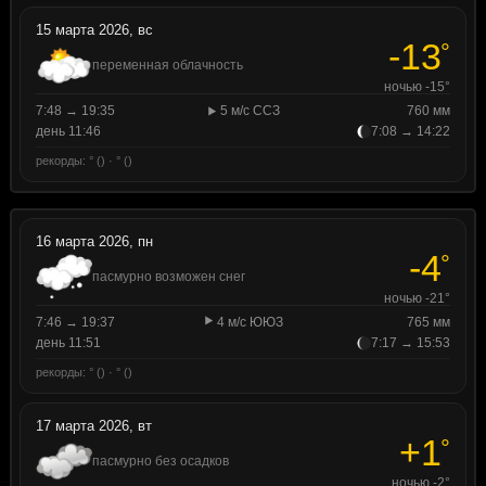
15 марта 2026, вс
-13
°
переменная облачность
ночью -15°
7:48 → 19:35
5 м/с ССЗ
760 мм
день 11:46
7:08 → 14:22
рекорды: ° () · ° ()
16 марта 2026, пн
-4
°
пасмурно возможен снег
ночью -21°
7:46 → 19:37
4 м/с ЮЮЗ
765 мм
день 11:51
7:17 → 15:53
рекорды: ° () · ° ()
17 марта 2026, вт
+1
°
пасмурно без осадков
ночью -2°