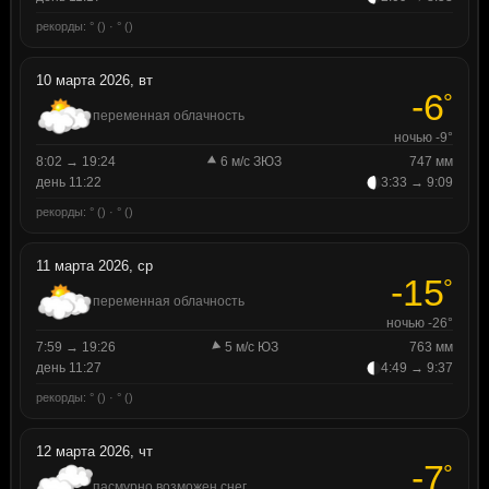
рекорды: ° () · ° ()
10 марта 2026, вт
-6
°
переменная облачность
ночью -9°
8:02 → 19:24
6 м/с ЗЮЗ
747 мм
день 11:22
3:33 → 9:09
рекорды: ° () · ° ()
11 марта 2026, ср
-15
°
переменная облачность
ночью -26°
7:59 → 19:26
5 м/с ЮЗ
763 мм
день 11:27
4:49 → 9:37
рекорды: ° () · ° ()
12 марта 2026, чт
-7
°
пасмурно возможен снег