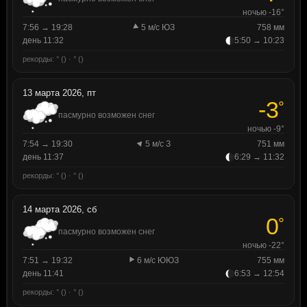
ночью -16°
7:56 → 19:28
5 м/с ЮЗ
758 мм
день 11:32
5:50 → 10:23
рекорды: ° () · ° ()
13 марта 2026, пт
-3
°
пасмурно возможен снег
ночью -9°
7:54 → 19:30
5 м/с З
751 мм
день 11:37
6:29 → 11:32
рекорды: ° () · ° ()
14 марта 2026, сб
0
°
пасмурно возможен снег
ночью -22°
7:51 → 19:32
6 м/с ЮЮЗ
755 мм
день 11:41
6:53 → 12:54
рекорды: ° () · ° ()