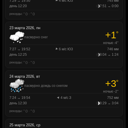
7:29 → 19:50
4 м/с ЮЗ
745 мм
день 12:20
7:51 → 0:00
рекорды: ° () · ° ()
23 марта 2026, пн
+1
°
пасмурно снег
ночью -4°
7:27 → 19:52
6 м/с ЮЗ
746 мм
день 12:25
8:04 → 1:24
рекорды: ° () · ° ()
24 марта 2026, вт
+3
°
пасмурно дождь со снегом
ночью -2°
7:24 → 19:54
4 м/с З
752 мм
день 12:30
8:29 → 3:04
рекорды: ° () · ° ()
25 марта 2026, ср