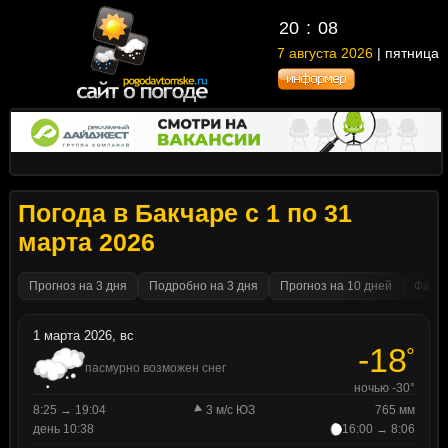
20
08
7 августа 2026
| пятница
Погода в Бакчаре с 1 по 31
марта 2026
Прогноз на 3 дня
Подробно на 3 дня
Прогноз на 10 дней
Факти
1 марта 2026, вс
-18
°
пасмурно возможен снег
ночью -30°
8:25 → 19:04
3 м/с ЮЗ
765 мм
день 10:38
16:00 → 8:06