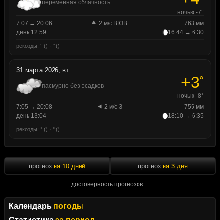
переменная облачность
ночью -7°
7:07 → 20:06
2 м/с ВЮВ
763 мм
день 12:59
16:44 → 6:30
рекорды: ° () · ° ()
31 марта 2026, вт
+3
°
пасмурно без осадков
ночью -8°
7:05 → 20:08
2 м/с З
755 мм
день 13:04
18:10 → 6:35
рекорды: ° () · ° ()
прогноз
на 10 дней
прогноз
на 3 дня
достоверность прогнозов
Календарь
погоды
Статистика
за период