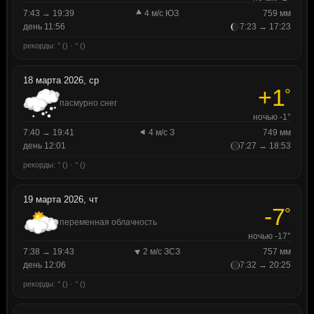
7:43 → 19:39
4 м/с ЮЗ
759 мм
день 11:56
7:23 → 17:23
рекорды: ° () · ° ()
18 марта 2026, ср
+1
°
пасмурно снег
ночью -1°
7:40 → 19:41
4 м/с З
749 мм
день 12:01
7:27 → 18:53
рекорды: ° () · ° ()
19 марта 2026, чт
-7
°
переменная облачность
ночью -17°
7:38 → 19:43
2 м/с ЗСЗ
757 мм
день 12:06
7:32 → 20:25
рекорды: ° () · ° ()