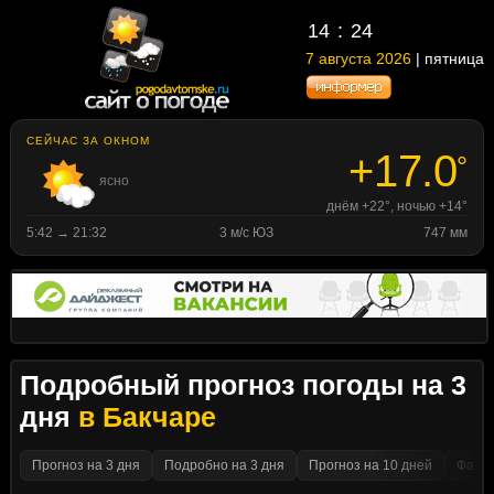
14
24
7 августа 2026
| пятница
СЕЙЧАС ЗА ОКНОМ
+17.0
°
ясно
днём +22°, ночью +14°
5:42 → 21:32
3 м/с ЮЗ
747 мм
Подробный прогноз погоды на 3
дня
в Бакчаре
Прогноз на 3 дня
Подробно на 3 дня
Прогноз на 10 дней
Факти