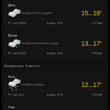
День
15...18
°
пасмурно без осадков
1 м/с ЮЮЗ
влажн. 54%
751 мм
Вечер
13...17
°
пасмурно возможен дождь
4 м/с ЮЮЗ
влажн. 92%
749 мм
Воскресенье
9 августа
Ночь
12...17
°
пасмурно дождь
7 м/с ЮЗ
влажн. 63%
744 мм
Утро