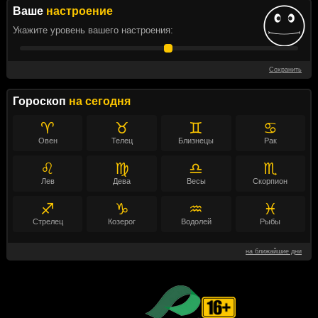
Ваше
настроение
Укажите уровень вашего настроения:
Сохранить
Гороскоп
на сегодня
♈
♉
♊
♋
Овен
Телец
Близнецы
Рак
♌
♍
♎
♏
Лев
Дева
Весы
Скорпион
♐
♑
♒
♓
Стрелец
Козерог
Водолей
Рыбы
на ближайшие дни