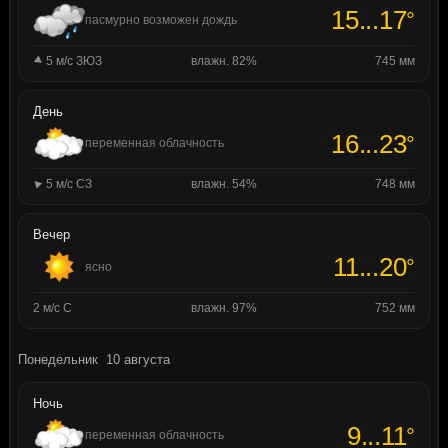
15...17
°
пасмурно возможен дождь
5 м/с ЗЮЗ
влажн. 82%
745 мм
День
16...23
°
переменная облачность
5 м/с СЗ
влажн. 54%
748 мм
Вечер
11...20
°
ясно
2 м/с С
влажн. 97%
752 мм
Понедельник
10 августа
Ночь
9...11
°
переменная облачность