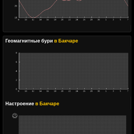
Геомагнитные бури
в Бакчаре
Настроение
в Бакчаре