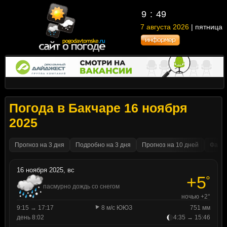
9
:
49
7 августа 2026
| пятница
Погода в Бакчаре 16 ноября
2025
Прогноз на 3 дня
Подробно на 3 дня
Прогноз на 10 дней
Факти
16 ноября 2025, вс
+5
°
пасмурно дождь со снегом
ночью +2°
9:15 → 17:17
8 м/с ЮЮЗ
751 мм
день 8:02
4:35 → 15:46