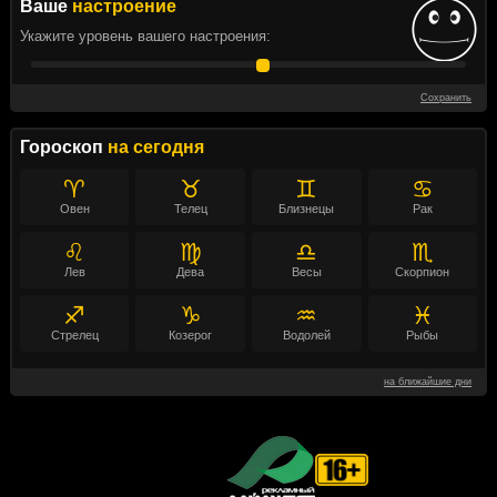
Ваше
настроение
Укажите уровень вашего настроения:
Сохранить
Гороскоп
на сегодня
♈
♉
♊
♋
Овен
Телец
Близнецы
Рак
♌
♍
♎
♏
Лев
Дева
Весы
Скорпион
♐
♑
♒
♓
Стрелец
Козерог
Водолей
Рыбы
на ближайшие дни