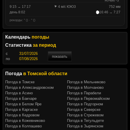
ночью -3°
9:15 → 17:17
4 м/с ЮЮЗ
752 мм
день 8:02
16:46 → 7:27
рекорды: ° () · ° ()
Календарь
погоды
Статистика
за период
c
показать
по
Погода
в Томской области
Погода в Томске
Погода в Мельниково
Погода в Александровском
Погода в Молчаново
Погода в Асино
Погода в Парабели
Погода в Бакчаре
Погода в Первомайском
Погода в Белом Яре
Погода в Подгорном
Погода в Каргаске
Погода в Северске
Погода в Кедровом
Погода в Стрежевом
Погода в Кожевниково
Погода в Тегульдете
Погода в Колпашево
Погода в Зырянском