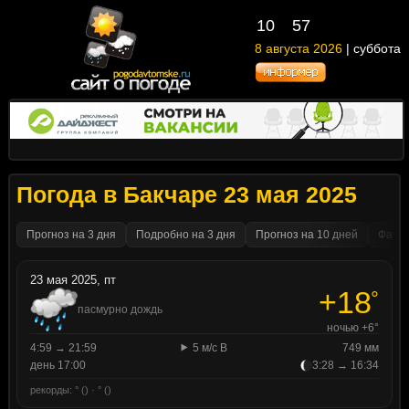
10
57
8 августа 2026
| суббота
Погода в Бакчаре 23 мая 2025
Прогноз на 3 дня
Подробно на 3 дня
Прогноз на 10 дней
Факти
23 мая 2025, пт
+18
°
пасмурно дождь
ночью +6°
4:59 → 21:59
5 м/с В
749 мм
день 17:00
3:28 → 16:34
рекорды: ° () · ° ()