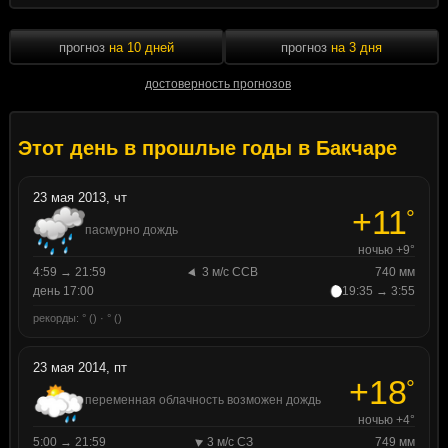
прогноз
на 10 дней
прогноз
на 3 дня
достоверность прогнозов
Этот день в прошлые годы в Бакчаре
23 мая 2013, чт
+11
°
пасмурно дождь
ночью +9°
4:59 → 21:59
3 м/с ССВ
740 мм
день 17:00
19:35 → 3:55
рекорды: ° () · ° ()
23 мая 2014, пт
+18
°
переменная облачность возможен дождь
ночью +4°
5:00 → 21:59
3 м/с СЗ
749 мм