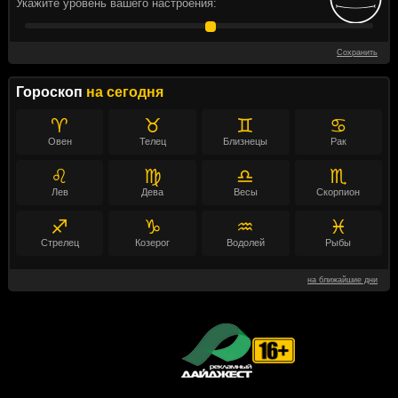
Укажите уровень вашего настроения:
Сохранить
Гороскоп
на сегодня
♈
♉
♊
♋
Овен
Телец
Близнецы
Рак
♌
♍
♎
♏
Лев
Дева
Весы
Скорпион
♐
♑
♒
♓
Стрелец
Козерог
Водолей
Рыбы
на ближайшие дни