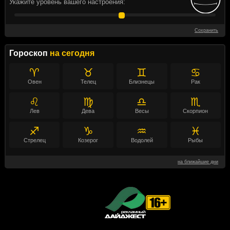
Укажите уровень вашего настроения:
Сохранить
Гороскоп
на сегодня
♈
♉
♊
♋
Овен
Телец
Близнецы
Рак
♌
♍
♎
♏
Лев
Дева
Весы
Скорпион
♐
♑
♒
♓
Стрелец
Козерог
Водолей
Рыбы
на ближайшие дни