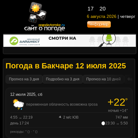
17
20
6 августа 2026
| четверг
Погода в Бакчаре 12 июля 2025
Прогноз на 3 дня
Подробно на 3 дня
Прогноз на 10 дней
Факти
12 июля 2025, сб
+22
°
переменная облачность возможна гроза
ночью +14°
4:55 → 22:19
2 м/с ЮВ
747 мм
день 17:24
23:30 → 5:50
рекорды: ° () · ° ()