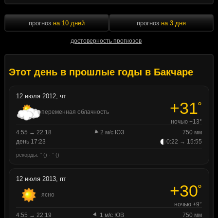
прогноз
на 10 дней
прогноз
на 3 дня
достоверность прогнозов
Этот день в прошлые годы в Бакчаре
12 июля 2012, чт
+31
°
переменная облачность
ночью +13°
4:55 → 22:18
2 м/с ЮЗ
750 мм
день 17:23
0:22 → 15:55
рекорды: ° () · ° ()
12 июля 2013, пт
+30
°
ясно
ночью +9°
4:55 → 22:19
1 м/с ЮВ
750 мм