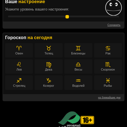
Ваше
настроение
Укажите уровень вашего настроения:
Сохранить
Гороскоп
на сегодня
♈
♉
♊
♋
Овен
Телец
Близнецы
Рак
♌
♍
♎
♏
Лев
Дева
Весы
Скорпион
♐
♑
♒
♓
Стрелец
Козерог
Водолей
Рыбы
на ближайшие дни