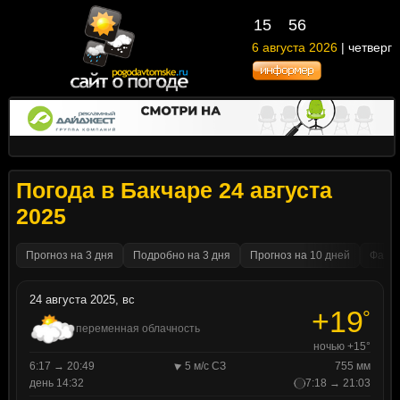
15
56
6 августа 2026
| четверг
Погода в Бакчаре 24 августа
2025
Прогноз на 3 дня
Подробно на 3 дня
Прогноз на 10 дней
Факти
24 августа 2025, вс
+19
°
переменная облачность
ночью +15°
6:17 → 20:49
5 м/с СЗ
755 мм
день 14:32
7:18 → 21:03