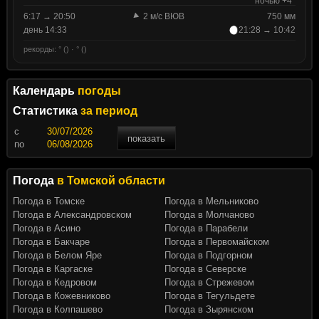
ночью +4°
6:17 → 20:50
2 м/с ВЮВ
750 мм
день 14:33
21:28 → 10:42
рекорды: ° () · ° ()
Календарь
погоды
Статистика
за период
c
показать
по
Погода
в Томской области
Погода в Томске
Погода в Мельниково
Погода в Александровском
Погода в Молчаново
Погода в Асино
Погода в Парабели
Погода в Бакчаре
Погода в Первомайском
Погода в Белом Яре
Погода в Подгорном
Погода в Каргаске
Погода в Северске
Погода в Кедровом
Погода в Стрежевом
Погода в Кожевниково
Погода в Тегульдете
Погода в Колпашево
Погода в Зырянском