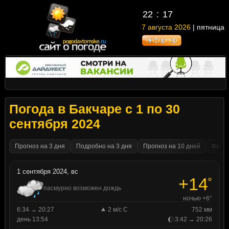
22
17
7 августа 2026
| пятница
Погода в Бакчаре с 1 по 30
сентября 2024
Прогноз на 3 дня
Подробно на 3 дня
Прогноз на 10 дней
Факти
1 сентября 2024, вс
+14
°
пасмурно возможен дождь
ночью +6°
6:34 → 20:27
2 м/с С
752 мм
день 13:54
3:42 → 20:26