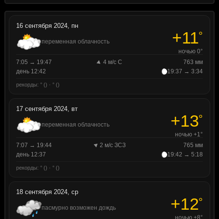
16 сентября 2024, пн
+11
°
переменная облачность
ночью 0°
7:05 → 19:47
4 м/с С
763 мм
день 12:42
19:37 → 3:34
рекорды: ° () · ° ()
17 сентября 2024, вт
+13
°
переменная облачность
ночью +1°
7:07 → 19:44
2 м/с ЗСЗ
765 мм
день 12:37
19:42 → 5:18
рекорды: ° () · ° ()
18 сентября 2024, ср
+12
°
пасмурно возможен дождь
ночью +8°