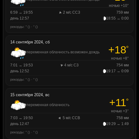
ночью +10°
6:59 → 19:55
2 м/с ССЗ
759 мм
день 12:57
18:55 → 0:00
рекорды: ° () · ° ()
14 сентября 2024, сб
+18
°
переменная облачность возможен дождь
ночью +8°
7:01 → 19:53
4 м/с СЗ
754 мм
день 12:52
19:17 → 0:09
рекорды: ° () · ° ()
15 сентября 2024, вс
+11
°
переменная облачность
ночью +3°
7:03 → 19:50
5 м/с ССВ
758 мм
день 12:47
19:29 → 1:49
рекорды: ° () · ° ()