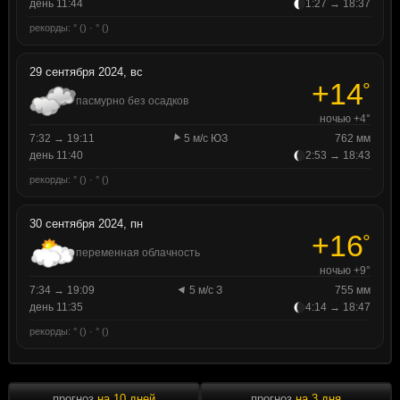
день 11:44
1:27 → 18:37
рекорды: ° () · ° ()
29 сентября 2024, вс
+14
°
пасмурно без осадков
ночью +4°
7:32 → 19:11
5 м/с ЮЗ
762 мм
день 11:40
2:53 → 18:43
рекорды: ° () · ° ()
30 сентября 2024, пн
+16
°
переменная облачность
ночью +9°
7:34 → 19:09
5 м/с З
755 мм
день 11:35
4:14 → 18:47
рекорды: ° () · ° ()
прогноз
на 10 дней
прогноз
на 3 дня