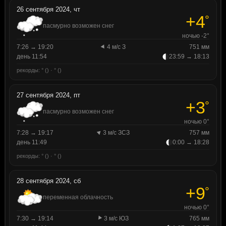
26 сентября 2024, чт
+4
°
пасмурно возможен снег
ночью -2°
7:26 → 19:20
4 м/с З
751 мм
день 11:54
23:59 → 18:13
рекорды: ° () · ° ()
27 сентября 2024, пт
+3
°
пасмурно возможен снег
ночью 0°
7:28 → 19:17
3 м/с ЗСЗ
757 мм
день 11:49
0:00 → 18:28
рекорды: ° () · ° ()
28 сентября 2024, сб
+9
°
переменная облачность
ночью 0°
7:30 → 19:14
3 м/с ЮЗ
765 мм