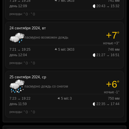
7:19 → 19:28
7 м/с ЗЮЗ
741 мм
день 12:09
20:43 → 15:32
рекорды: ° () · ° ()
24 сентября 2024, вт
+7
°
пасмурно возможен дождь
ночью +3°
7:21 → 19:25
5 м/с ЗЮЗ
746 мм
день 12:04
21:27 → 16:51
рекорды: ° () · ° ()
25 сентября 2024, ср
+6
°
пасмурно дождь со снегом
ночью -1°
7:23 → 19:22
5 м/с З
750 мм
день 11:59
22:35 → 17:44
рекорды: ° () · ° ()