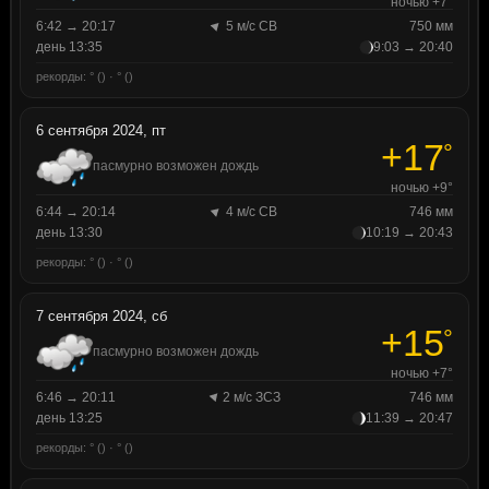
ночью +7°
6:42 → 20:17
5 м/с СВ
750 мм
день 13:35
9:03 → 20:40
рекорды: ° () · ° ()
6 сентября 2024, пт
+17
°
пасмурно возможен дождь
ночью +9°
6:44 → 20:14
4 м/с СВ
746 мм
день 13:30
10:19 → 20:43
рекорды: ° () · ° ()
7 сентября 2024, сб
+15
°
пасмурно возможен дождь
ночью +7°
6:46 → 20:11
2 м/с ЗСЗ
746 мм
день 13:25
11:39 → 20:47
рекорды: ° () · ° ()