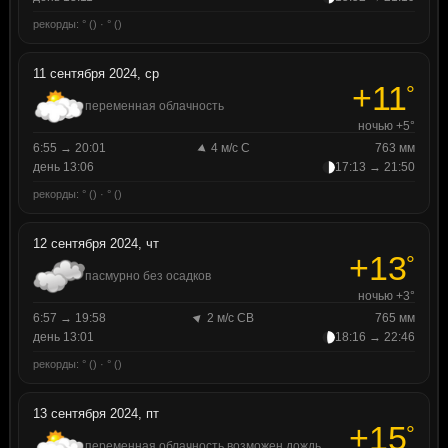
рекорды: ° () · ° ()
11 сентября 2024, ср
+11
°
переменная облачность
ночью +5°
6:55 → 20:01
4 м/с С
763 мм
день 13:06
17:13 → 21:50
рекорды: ° () · ° ()
12 сентября 2024, чт
+13
°
пасмурно без осадков
ночью +3°
6:57 → 19:58
2 м/с СВ
765 мм
день 13:01
18:16 → 22:46
рекорды: ° () · ° ()
13 сентября 2024, пт
+15
°
переменная облачность возможен дождь