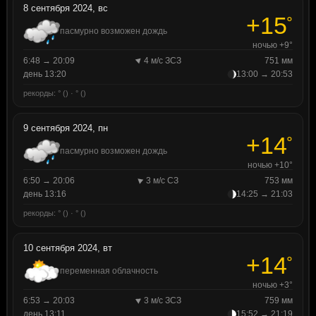
8 сентября 2024, вс
+15
°
пасмурно возможен дождь
ночью +9°
6:48 → 20:09
4 м/с ЗСЗ
751 мм
день 13:20
13:00 → 20:53
рекорды: ° () · ° ()
9 сентября 2024, пн
+14
°
пасмурно возможен дождь
ночью +10°
6:50 → 20:06
3 м/с СЗ
753 мм
день 13:16
14:25 → 21:03
рекорды: ° () · ° ()
10 сентября 2024, вт
+14
°
переменная облачность
ночью +3°
6:53 → 20:03
3 м/с ЗСЗ
759 мм
день 13:11
15:52 → 21:19