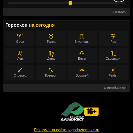
Сохранить
Гороскоп
на сегодня
♈
♉
♊
♋
Овен
Телец
Близнецы
Рак
♌
♍
♎
♏
Лев
Дева
Весы
Скорпион
♐
♑
♒
♓
Стрелец
Козерог
Водолей
Рыбы
на ближайшие дни
Реклама на сайте pogodavtomske.ru