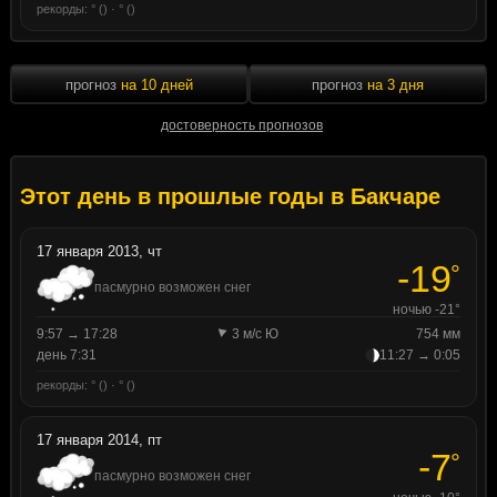
рекорды: ° () · ° ()
прогноз
на 10 дней
прогноз
на 3 дня
достоверность прогнозов
Этот день в прошлые годы в Бакчаре
17 января 2013, чт
-19
°
пасмурно возможен снег
ночью -21°
9:57 → 17:28
3 м/с Ю
754 мм
день 7:31
11:27 → 0:05
рекорды: ° () · ° ()
17 января 2014, пт
-7
°
пасмурно возможен снег