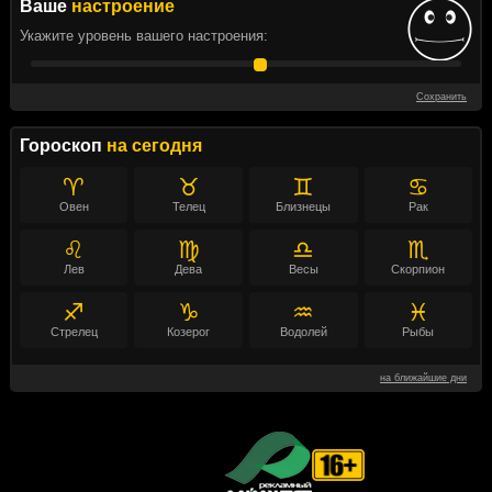
Ваше
настроение
Укажите уровень вашего настроения:
Сохранить
Гороскоп
на сегодня
♈
♉
♊
♋
Овен
Телец
Близнецы
Рак
♌
♍
♎
♏
Лев
Дева
Весы
Скорпион
♐
♑
♒
♓
Стрелец
Козерог
Водолей
Рыбы
на ближайшие дни