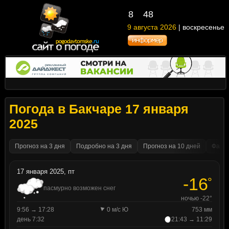
8
48
9 августа 2026
| воскресенье
Погода в Бакчаре 17 января
2025
Прогноз на 3 дня
Подробно на 3 дня
Прогноз на 10 дней
Факти
17 января 2025, пт
-16
°
пасмурно возможен снег
ночью -22°
9:56 → 17:28
0 м/с Ю
753 мм
день 7:32
21:43 → 11:29