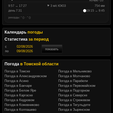
ночью -10°
9:57 → 17:27
3 м/с ЮЮЗ
754 мм
день 7:31
19:15 → 9:45
рекорды: ° () · ° ()
Календарь
погоды
Статистика
за период
c
показать
по
Погода
в Томской области
Погода в Томске
Погода в Мельниково
Погода в Александровском
Погода в Молчаново
Погода в Асино
Погода в Парабели
Погода в Бакчаре
Погода в Первомайском
Погода в Белом Яре
Погода в Подгорном
Погода в Каргаске
Погода в Северске
Погода в Кедровом
Погода в Стрежевом
Погода в Кожевниково
Погода в Тегульдете
Погода в Колпашево
Погода в Зырянском