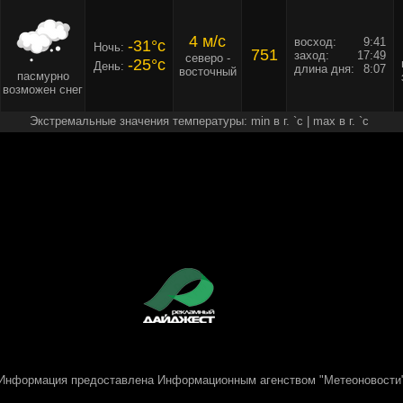
4 м/c
восход:
9:41
-31°c
Ночь:
751
заход:
17:49
северо -
-25°c
День:
длина дня:
8:07
восточный
пасмурно
возможен снег
Экстремальные значения температуры: min в г. `c | max в г. `c
Информация предоставлена
Информационным агенством "Метеоновости