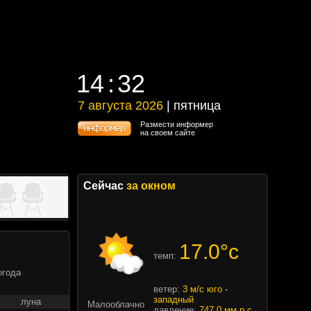
14
:
32
14
:
32
7 августа 2026
| пятница
7 августа 2026 | пятница
Размести информер
на своем сайте
Сейчас
за окном
17.0°c
темп:
огода
ветер:
3 м/с юго -
западный
луна
Малооблачно
давление:
747.0 мм.р.с.