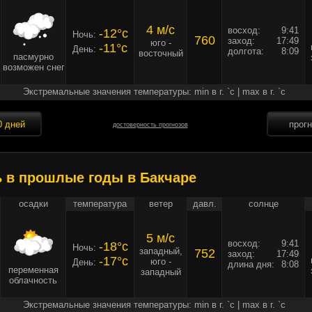
4 м/c
восход:
9:41
-12°c
Ночь:
760
заход:
17:49
юго -
-11°c
День:
долгота:
8:09
восточный
пасмурно
возможен снег
Экстремальные значения температуры: min в г. `c | max в г. `c
0 дней
прог
достоверность прогнозов
ь в прошлые годы в Бакчаре
осадки
температура
ветер
давл.
солнце
5 м/c
восход:
9:41
-18°c
Ночь:
западный,
752
заход:
17:49
-17°c
юго -
День:
длина дня:
8:08
переменная
западный
облачность
Экстремальные значения температуры: min в г. `c | max в г. `c