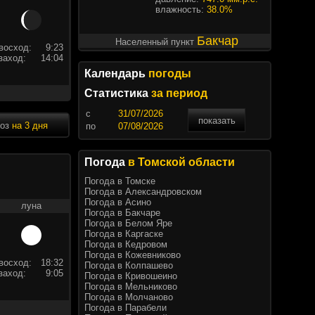
влажность:
38.0%
Бакчар
Населенный пункт
восход:
9:23
заход:
14:04
Календарь
погоды
Статистика
за период
c
показать
ноз
на 3 дня
по
Погода
в Томской области
Погода в Томске
Погода в Александровском
Погода в Асино
луна
Погода в Бакчаре
Погода в Белом Яре
Погода в Каргаске
Погода в Кедровом
Погода в Кожевниково
восход:
18:32
Погода в Колпашево
заход:
9:05
Погода в Кривошеино
Погода в Мельниково
Погода в Молчаново
Погода в Парабели