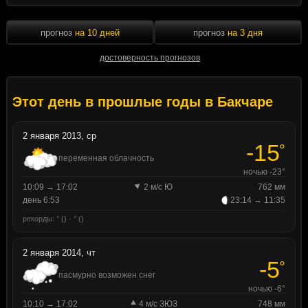
прогноз
на 10 дней
прогноз
на 3 дня
достоверность прогнозов
Этот день в прошлые годы в Бакчаре
2 января 2013, ср
-15
°
переменная облачность
ночью -23°
10:09 → 17:02
2 м/с Ю
762 мм
день 6:53
23:14 → 11:35
рекорды: ° () · ° ()
2 января 2014, чт
-5
°
пасмурно возможен снег
ночью -6°
10:10 → 17:02
4 м/с ЗЮЗ
748 мм