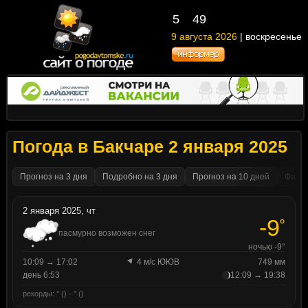
5
49
9 августа 2026
| воскресенье
Погода в Бакчаре 2 января 2025
Прогноз на 3 дня
Подробно на 3 дня
Прогноз на 10 дней
Факти
2 января 2025, чт
-9
°
пасмурно возможен снег
ночью -9°
10:09 → 17:02
4 м/с ЮЮВ
749 мм
день 6:53
12:09 → 19:38
рекорды: ° () · ° ()