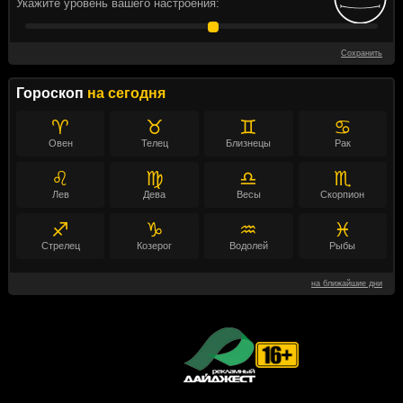
Укажите уровень вашего настроения:
Сохранить
Гороскоп
на сегодня
♈
♉
♊
♋
Овен
Телец
Близнецы
Рак
♌
♍
♎
♏
Лев
Дева
Весы
Скорпион
♐
♑
♒
♓
Стрелец
Козерог
Водолей
Рыбы
на ближайшие дни