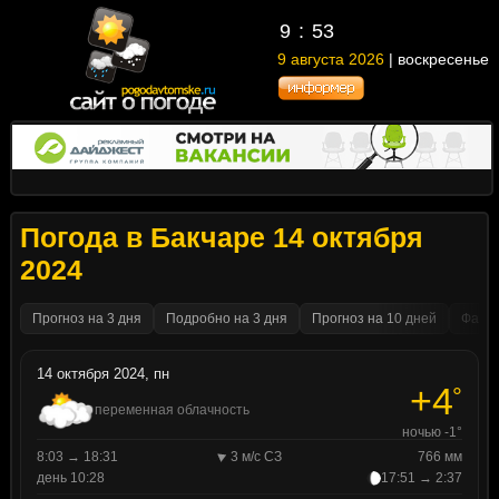
9
:
53
9 августа 2026
| воскресенье
Погода в Бакчаре 14 октября
2024
Прогноз на 3 дня
Подробно на 3 дня
Прогноз на 10 дней
Факти
14 октября 2024, пн
+4
°
переменная облачность
ночью -1°
8:03 → 18:31
3 м/с СЗ
766 мм
день 10:28
17:51 → 2:37