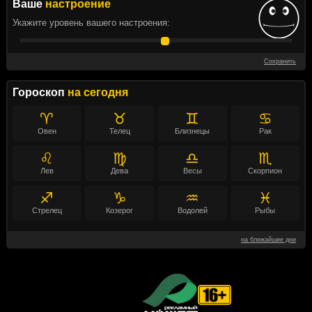
Ваше
настроение
Укажите уровень вашего настроения:
Сохранить
Гороскоп
на сегодня
♈
♉
♊
♋
Овен
Телец
Близнецы
Рак
♌
♍
♎
♏
Лев
Дева
Весы
Скорпион
♐
♑
♒
♓
Стрелец
Козерог
Водолей
Рыбы
на ближайшие дни