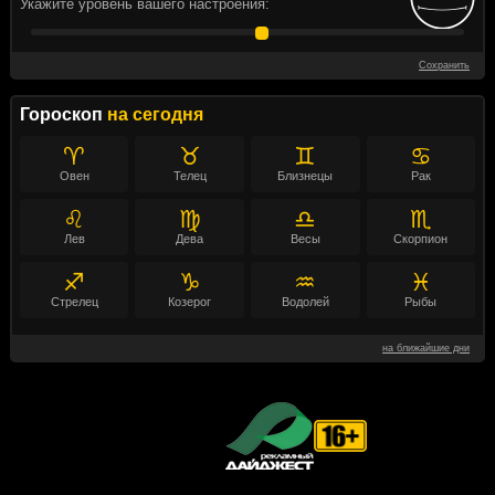
Укажите уровень вашего настроения:
Сохранить
Гороскоп
на сегодня
♈
♉
♊
♋
Овен
Телец
Близнецы
Рак
♌
♍
♎
♏
Лев
Дева
Весы
Скорпион
♐
♑
♒
♓
Стрелец
Козерог
Водолей
Рыбы
на ближайшие дни