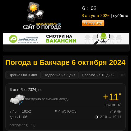
6
02
8 августа 2026
| суббота
Погода в Бакчаре 6 октября 2024
Прогноз на 3 дня
Подробно на 3 дня
Прогноз на 10 дней
Факти
6 октября 2024, вс
+11
°
пасмурно возможен дождь
ночью +4°
7:46 → 18:52
4 м/с ЮЮЗ
749 мм
день 11:06
12:10 → 19:11
рекорды: ° () · ° ()