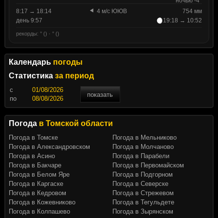
ночью -4°
8:17 → 18:14
4 м/с ЮЮВ
754 мм
день 9:57
19:18 → 10:52
рекорды: ° () · ° ()
Календарь
погоды
Статистика
за период
c
показать
по
Погода
в Томской области
Погода в Томске
Погода в Мельниково
Погода в Александровском
Погода в Молчаново
Погода в Асино
Погода в Парабели
Погода в Бакчаре
Погода в Первомайском
Погода в Белом Яре
Погода в Подгорном
Погода в Каргаске
Погода в Северске
Погода в Кедровом
Погода в Стрежевом
Погода в Кожевниково
Погода в Тегульдете
Погода в Колпашево
Погода в Зырянском