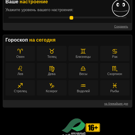
Ваше
настроение
Укажите уровень вашего настроения:
Сохранить
Гороскоп
на сегодня
♈
♉
♊
♋
Овен
Телец
Близнецы
Рак
♌
♍
♎
♏
Лев
Дева
Весы
Скорпион
♐
♑
♒
♓
Стрелец
Козерог
Водолей
Рыбы
на ближайшие дни