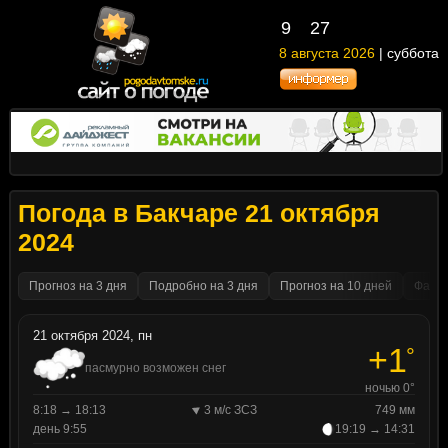
9
27
8 августа 2026
| суббота
Погода в Бакчаре 21 октября
2024
Прогноз на 3 дня
Подробно на 3 дня
Прогноз на 10 дней
Факти
21 октября 2024, пн
+1
°
пасмурно возможен снег
ночью 0°
8:18 → 18:13
3 м/с ЗСЗ
749 мм
день 9:55
19:19 → 14:31