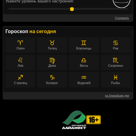
Укажите уровень вашего настроения:
Сохранить
Гороскоп
на сегодня
♈
♉
♊
♋
Овен
Телец
Близнецы
Рак
♌
♍
♎
♏
Лев
Дева
Весы
Скорпион
♐
♑
♒
♓
Стрелец
Козерог
Водолей
Рыбы
на ближайшие дни