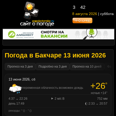
3
42
8 августа 2026
| суббота
Погода в Бакчаре 13 июня 2026
Прогноз на 3 дня
Подробно на 3 дня
Прогноз на 10 дней
Факти
13 июня 2026, сб
+26
°
переменная облачность возможен дождь
ночью +14°
4:37 → 22:26
2 м/с В
752 мм
день 17:49
2:33 → 20:57
рекорды: ° () · ° ()