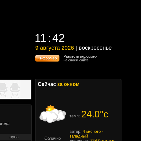
11
42
11
42
9 августа 2026
| воскресенье
9 августа 2026 | воскресенье
Размести информер
на своем сайте
Сейчас
за окном
24.0°c
темп:
огода
ветер:
4 м/с юго -
западный
луна
Облачно
давление:
744.0 мм.р.с.