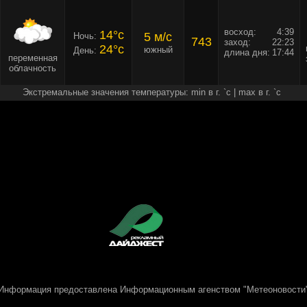
восход:
4:39
14°c
5 м/c
Ночь:
743
заход:
22:23
24°c
южный
День:
длина дня:
17:44
переменная
облачность
Экстремальные значения температуры: min в г. `c | max в г. `c
Информация предоставлена
Информационным агенством "Метеоновости