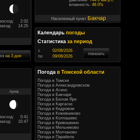
влажность:
48.0%
Бакчар
Населенный пункт
восход:
2:02
заход:
14:25
Календарь
погоды
Статистика
за период
c
показать
ноз
на 3 дня
по
Погода
в Томской области
Погода в Томске
Погода в Александровском
Погода в Асино
луна
Погода в Бакчаре
Погода в Белом Яре
Погода в Каргаске
Погода в Кедровом
Погода в Кожевниково
восход:
0:41
Погода в Колпашево
заход:
10:47
Погода в Кривошеино
Погода в Мельниково
Погода в Молчаново
Погода в Парабели