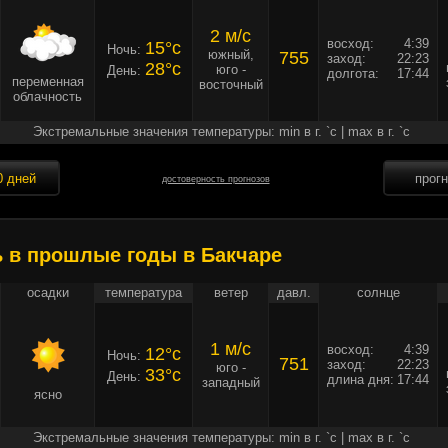
2 м/c
восход:
4:39
15°c
Ночь:
южный,
755
заход:
22:23
28°c
юго -
День:
долгота:
17:44
переменная
восточный
облачность
Экстремальные значения температуры: min в г. `c | max в г. `c
0 дней
прог
достоверность прогнозов
ь в прошлые годы в Бакчаре
осадки
температура
ветер
давл.
солнце
1 м/c
восход:
4:39
12°c
Ночь:
751
заход:
22:23
юго -
33°c
День:
длина дня:
17:44
западный
ясно
Экстремальные значения температуры: min в г. `c | max в г. `c