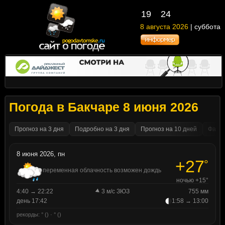
19
24
8 августа 2026
| суббота
Погода в Бакчаре 8 июня 2026
Прогноз на 3 дня
Подробно на 3 дня
Прогноз на 10 дней
Факти
8 июня 2026, пн
+27
°
переменная облачность возможен дождь
ночью +15°
4:40 → 22:22
3 м/с ЗЮЗ
755 мм
день 17:42
1:58 → 13:00
рекорды: ° () · ° ()