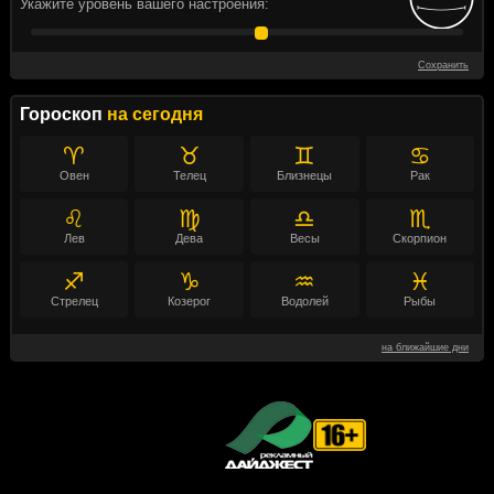
Укажите уровень вашего настроения:
Сохранить
Гороскоп
на сегодня
♈
♉
♊
♋
Овен
Телец
Близнецы
Рак
♌
♍
♎
♏
Лев
Дева
Весы
Скорпион
♐
♑
♒
♓
Стрелец
Козерог
Водолей
Рыбы
на ближайшие дни