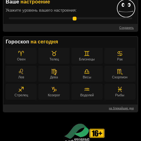
Ваше
настроение
Укажите уровень вашего настроения:
Сохранить
Гороскоп
на сегодня
♈
♉
♊
♋
Овен
Телец
Близнецы
Рак
♌
♍
♎
♏
Лев
Дева
Весы
Скорпион
♐
♑
♒
♓
Стрелец
Козерог
Водолей
Рыбы
на ближайшие дни