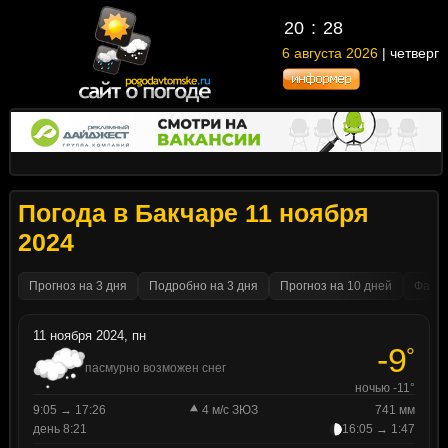
20
28
6 августа 2026
| четверг
Погода в Бакчаре 11 ноября
2024
Прогноз на 3 дня
Подробно на 3 дня
Прогноз на 10 дней
Факти
11 ноября 2024, пн
-9
°
пасмурно возможен снег
ночью -11°
9:05 → 17:26
4 м/с ЗЮЗ
741 мм
день 8:21
16:05 → 1:47