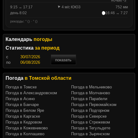
ночью -3°
9:15 → 17:17
4 м/с ЮЮЗ
752 мм
день 8:02
16:46 → 7:27
рекорды: ° () · ° ()
Календарь
погоды
Статистика
за период
c
показать
по
Погода
в Томской области
Погода в Томске
Погода в Мельниково
Погода в Александровском
Погода в Молчаново
Погода в Асино
Погода в Парабели
Погода в Бакчаре
Погода в Первомайском
Погода в Белом Яре
Погода в Подгорном
Погода в Каргаске
Погода в Северске
Погода в Кедровом
Погода в Стрежевом
Погода в Кожевниково
Погода в Тегульдете
Погода в Колпашево
Погода в Зырянском