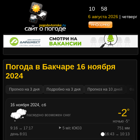
10
58
6 августа 2026
| четверг
Погода в Бакчаре 16 ноября
2024
Прогноз на 3 дня
Подробно на 3 дня
Прогноз на 10 дней
Факти
16 ноября 2024, сб
-2
°
пасмурно возможен снег
ночью -5°
9:16 → 17:17
5 м/с ЮЮЗ
751 мм
день 8:01
16:43 → 10:13