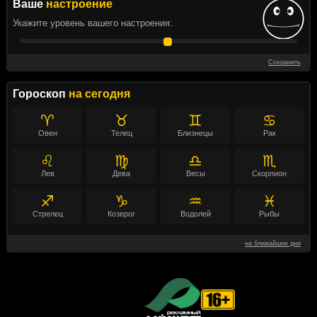
Ваше
настроение
Укажите уровень вашего настроения:
Сохранить
Гороскоп
на сегодня
♈
♉
♊
♋
Овен
Телец
Близнецы
Рак
♌
♍
♎
♏
Лев
Дева
Весы
Скорпион
♐
♑
♒
♓
Стрелец
Козерог
Водолей
Рыбы
на ближайшие дни