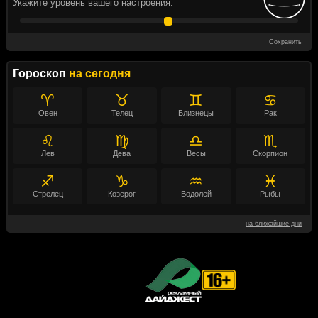
Укажите уровень вашего настроения:
Сохранить
Гороскоп
на сегодня
♈
♉
♊
♋
Овен
Телец
Близнецы
Рак
♌
♍
♎
♏
Лев
Дева
Весы
Скорпион
♐
♑
♒
♓
Стрелец
Козерог
Водолей
Рыбы
на ближайшие дни