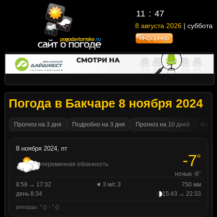
11
47
8 августа 2026
| суббота
Погода в Бакчаре 8 ноября 2024
Прогноз на 3 дня
Подробно на 3 дня
Прогноз на 10 дней
Факти
8 ноября 2024, пт
-7
°
переменная облачность
ночью -8°
8:58 → 17:32
3 м/с З
750 мм
день 8:34
15:43 → 22:33
рекорды: ° () · ° ()