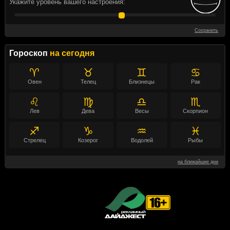
Укажите уровень вашего настроения:
Сохранить
Гороскоп
на сегодня
♈
♉
♊
♋
Овен
Телец
Близнецы
Рак
♌
♍
♎
♏
Лев
Дева
Весы
Скорпион
♐
♑
♒
♓
Стрелец
Козерог
Водолей
Рыбы
на ближайшие дни