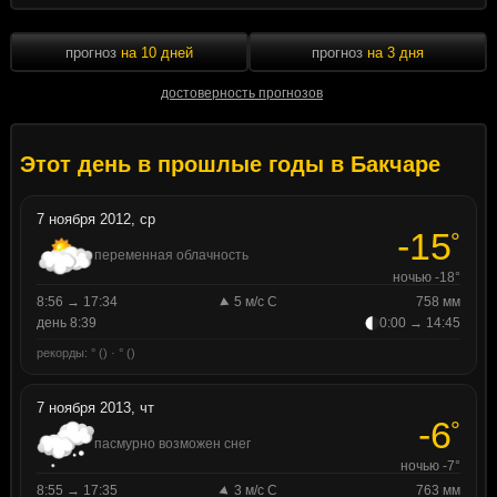
прогноз
на 10 дней
прогноз
на 3 дня
достоверность прогнозов
Этот день в прошлые годы в Бакчаре
7 ноября 2012, ср
-15
°
переменная облачность
ночью -18°
8:56 → 17:34
5 м/с С
758 мм
день 8:39
0:00 → 14:45
рекорды: ° () · ° ()
7 ноября 2013, чт
-6
°
пасмурно возможен снег
ночью -7°
8:55 → 17:35
3 м/с С
763 мм