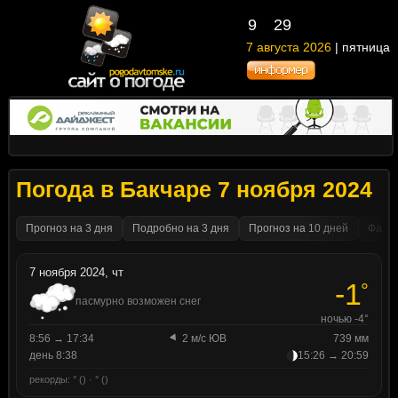
9
29
7 августа 2026
| пятница
Погода в Бакчаре 7 ноября 2024
Прогноз на 3 дня
Подробно на 3 дня
Прогноз на 10 дней
Факти
7 ноября 2024, чт
-1
°
пасмурно возможен снег
ночью -4°
8:56 → 17:34
2 м/с ЮВ
739 мм
день 8:38
15:26 → 20:59
рекорды: ° () · ° ()