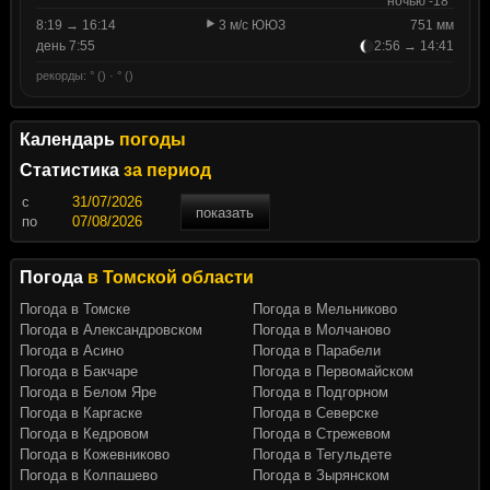
ночью -18°
8:19 → 16:14
3 м/с ЮЮЗ
751 мм
день 7:55
2:56 → 14:41
рекорды: ° () · ° ()
Календарь
погоды
Статистика
за период
c
показать
по
Погода
в Томской области
Погода в Томске
Погода в Мельниково
Погода в Александровском
Погода в Молчаново
Погода в Асино
Погода в Парабели
Погода в Бакчаре
Погода в Первомайском
Погода в Белом Яре
Погода в Подгорном
Погода в Каргаске
Погода в Северске
Погода в Кедровом
Погода в Стрежевом
Погода в Кожевниково
Погода в Тегульдете
Погода в Колпашево
Погода в Зырянском