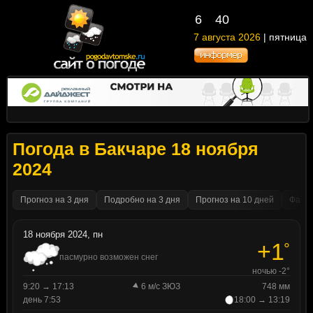
6
40
7 августа 2026
| пятница
Погода в Бакчаре 18 ноября
2024
Прогноз на 3 дня
Подробно на 3 дня
Прогноз на 10 дней
Факти
18 ноября 2024, пн
+1
°
пасмурно возможен снег
ночью -2°
9:20 → 17:13
6 м/с ЗЮЗ
748 мм
день 7:53
18:00 → 13:19