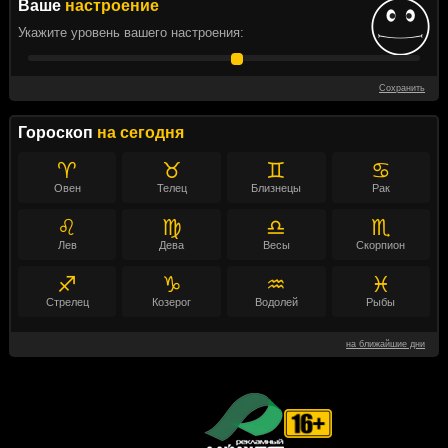
Ваше
настроение
Укажите уровень вашего настроения:
Сохранить
Гороскоп
на сегодня
♈
♉
♊
♋
Овен
Телец
Близнецы
Рак
♌
♍
♎
♏
Лев
Дева
Весы
Скорпион
♐
♑
♒
♓
Стрелец
Козерог
Водолей
Рыбы
на ближайшие дни