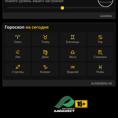
Укажите уровень вашего настроения:
Сохранить
Гороскоп
на сегодня
♈
♉
♊
♋
Овен
Телец
Близнецы
Рак
♌
♍
♎
♏
Лев
Дева
Весы
Скорпион
♐
♑
♒
♓
Стрелец
Козерог
Водолей
Рыбы
на ближайшие дни