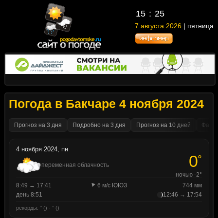
15
25
7 августа 2026
| пятница
Погода в Бакчаре 4 ноября 2024
Прогноз на 3 дня
Подробно на 3 дня
Прогноз на 10 дней
Факти
4 ноября 2024, пн
0
°
переменная облачность
ночью -2°
8:49 → 17:41
6 м/с ЮЮЗ
744 мм
день 8:51
12:46 → 17:54
рекорды: ° () · ° ()