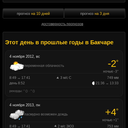
прогноз
на 10 дней
прогноз
на 3 дня
достоверность прогнозов
Этот день в прошлые годы в Бакчаре
4 ноября 2012, вс
-2
°
переменная облачность
ночью -3°
8:49 → 17:41
3 м/с С
749 мм
день 8:52
21:36 → 13:33
рекорды: ° () · ° ()
4 ноября 2013, пн
+4
°
пасмурно возможен дождь
ночью +1°
8:49 → 17:41
2 м/с ЗЮЗ
753 мм