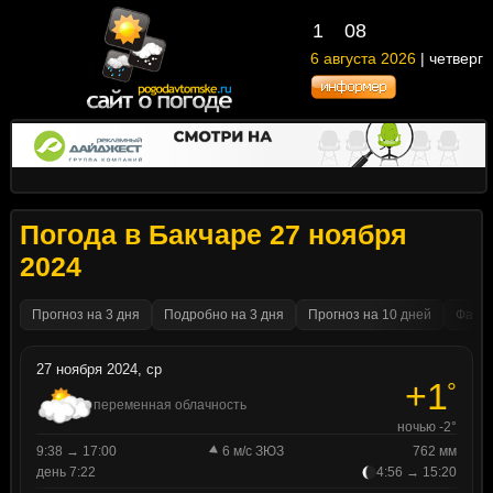
1
08
6 августа 2026
| четверг
Погода в Бакчаре 27 ноября
2024
Прогноз на 3 дня
Подробно на 3 дня
Прогноз на 10 дней
Факти
27 ноября 2024, ср
+1
°
переменная облачность
ночью -2°
9:38 → 17:00
6 м/с ЗЮЗ
762 мм
день 7:22
4:56 → 15:20