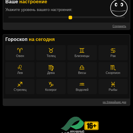
Ваше
настроение
Укажите уровень вашего настроения:
Сохранить
Гороскоп
на сегодня
♈
♉
♊
♋
Овен
Телец
Близнецы
Рак
♌
♍
♎
♏
Лев
Дева
Весы
Скорпион
♐
♑
♒
♓
Стрелец
Козерог
Водолей
Рыбы
на ближайшие дни