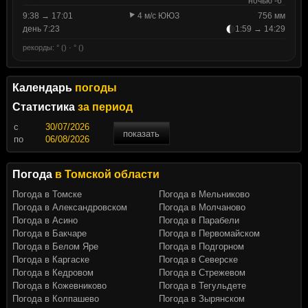
ночью -6°
9:38 → 17:01
4 м/с ЮЮЗ
756 мм
день 7:23
1:59 → 14:29
рекорды: ° () · ° ()
Календарь
погоды
Статистика
за период
c
показать
по
Погода
в Томской области
Погода в Томске
Погода в Мельниково
Погода в Александровском
Погода в Молчаново
Погода в Асино
Погода в Парабели
Погода в Бакчаре
Погода в Первомайском
Погода в Белом Яре
Погода в Подгорном
Погода в Каргаске
Погода в Северске
Погода в Кедровом
Погода в Стрежевом
Погода в Кожевниково
Погода в Тегульдете
Погода в Колпашево
Погода в Зырянском