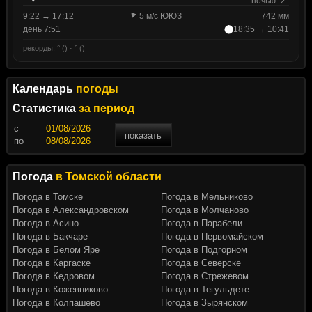
ночью -2°
9:22 → 17:12
5 м/с ЮЮЗ
742 мм
день 7:51
18:35 → 10:41
рекорды: ° () · ° ()
Календарь
погоды
Статистика
за период
c
показать
по
Погода
в Томской области
Погода в Томске
Погода в Мельниково
Погода в Александровском
Погода в Молчаново
Погода в Асино
Погода в Парабели
Погода в Бакчаре
Погода в Первомайском
Погода в Белом Яре
Погода в Подгорном
Погода в Каргаске
Погода в Северске
Погода в Кедровом
Погода в Стрежевом
Погода в Кожевниково
Погода в Тегульдете
Погода в Колпашево
Погода в Зырянском