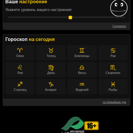
Ваше
настроение
Укажите уровень вашего настроения:
Сохранить
Гороскоп
на сегодня
♈
♉
♊
♋
Овен
Телец
Близнецы
Рак
♌
♍
♎
♏
Лев
Дева
Весы
Скорпион
♐
♑
♒
♓
Стрелец
Козерог
Водолей
Рыбы
на ближайшие дни