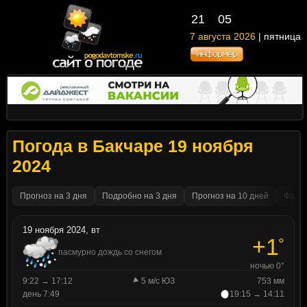
21
05
7 августа 2026
| пятница
Погода в Бакчаре 19 ноября
2024
Прогноз на 3 дня
Подробно на 3 дня
Прогноз на 10 дней
Факти
19 ноября 2024, вт
+1
°
пасмурно дождь со снегом
ночью 0°
9:22 → 17:12
5 м/с ЮЗ
753 мм
день 7:49
19:15 → 14:11