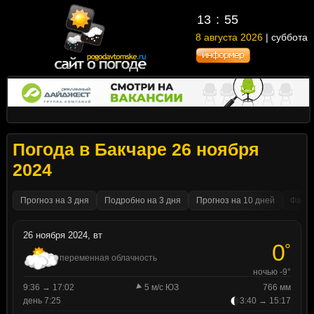
13
55
8 августа 2026
| суббота
Погода в Бакчаре 26 ноября
2024
Прогноз на 3 дня
Подробно на 3 дня
Прогноз на 10 дней
Факти
26 ноября 2024, вт
0
°
переменная облачность
ночью -9°
9:36 → 17:02
5 м/с ЮЗ
766 мм
день 7:25
3:40 → 15:17