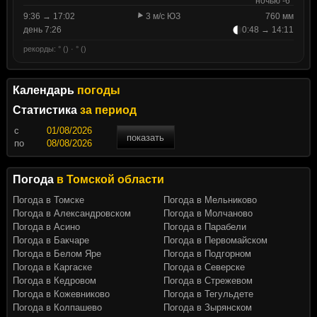
ночью -6°
9:36 → 17:02
3 м/с ЮЗ
760 мм
день 7:26
0:48 → 14:11
рекорды: ° () · ° ()
Календарь
погоды
Статистика
за период
c
показать
по
Погода
в Томской области
Погода в Томске
Погода в Мельниково
Погода в Александровском
Погода в Молчаново
Погода в Асино
Погода в Парабели
Погода в Бакчаре
Погода в Первомайском
Погода в Белом Яре
Погода в Подгорном
Погода в Каргаске
Погода в Северске
Погода в Кедровом
Погода в Стрежевом
Погода в Кожевниково
Погода в Тегульдете
Погода в Колпашево
Погода в Зырянском