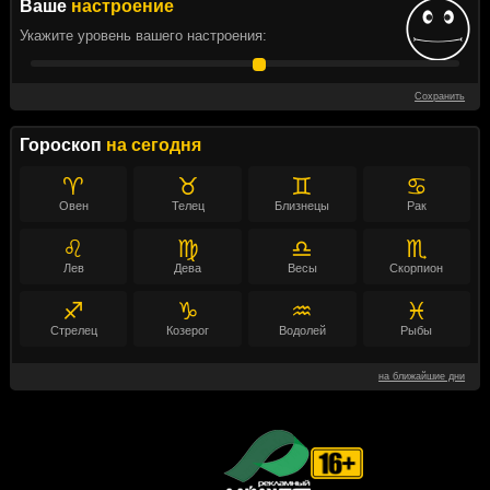
Ваше
настроение
Укажите уровень вашего настроения:
Сохранить
Гороскоп
на сегодня
♈
♉
♊
♋
Овен
Телец
Близнецы
Рак
♌
♍
♎
♏
Лев
Дева
Весы
Скорпион
♐
♑
♒
♓
Стрелец
Козерог
Водолей
Рыбы
на ближайшие дни