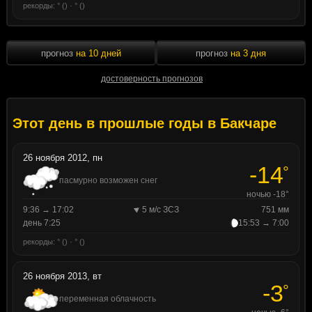
рекорды: ° () · ° ()
прогноз
на 10 дней
прогноз
на 3 дня
достоверность прогнозов
Этот день в прошлые годы в Бакчаре
26 ноября 2012, пн
-14
°
пасмурно возможен снег
ночью -18°
9:36 → 17:02
5 м/с ЗСЗ
751 мм
день 7:25
15:53 → 7:00
рекорды: ° () · ° ()
26 ноября 2013, вт
-3
°
переменная облачность