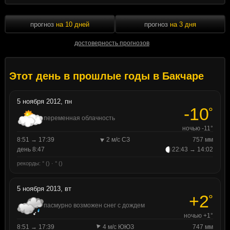
прогноз
на 10 дней
прогноз
на 3 дня
достоверность прогнозов
Этот день в прошлые годы в Бакчаре
5 ноября 2012, пн
-10
°
переменная облачность
ночью -11°
8:51 → 17:39
2 м/с СЗ
757 мм
день 8:47
22:43 → 14:02
рекорды: ° () · ° ()
5 ноября 2013, вт
+2
°
пасмурно возможен снег с дождем
ночью +1°
8:51 → 17:39
4 м/с ЮЮЗ
747 мм