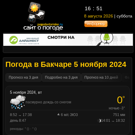
16
51
8 августа 2026
| суббота
Погода в Бакчаре 5 ноября 2024
Прогноз на 3 дня
Подробно на 3 дня
Прогноз на 10 дней
Факти
5 ноября 2024, вт
0
°
пасмурно дождь со снегом
ночью -3°
8:52 → 17:38
6 м/с ЗЮЗ
751 мм
день 8:47
14:01 → 18:32
рекорды: ° () · ° ()