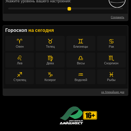
Укажите уровень вашего настроения:
Сохранить
Гороскоп
на сегодня
♈
♉
♊
♋
Овен
Телец
Близнецы
Рак
♌
♍
♎
♏
Лев
Дева
Весы
Скорпион
♐
♑
♒
♓
Стрелец
Козерог
Водолей
Рыбы
на ближайшие дни